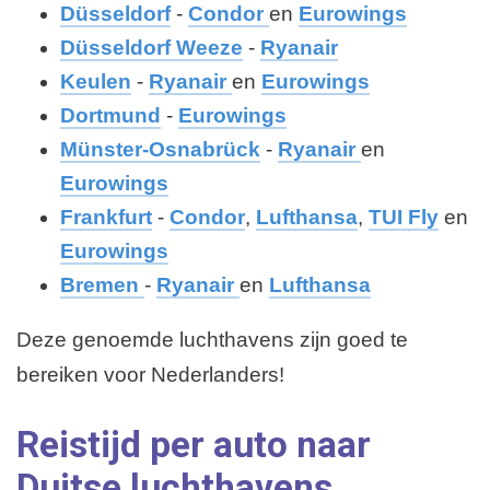
Düsseldorf
-
Condor
en
Eurowings
Düsseldorf Weeze
-
Ryanair
Keulen
-
Ryanair
en
Eurowings
Dortmund
-
Eurowings
Münster-Osnabrück
-
Ryanair
en
Eurowings
Frankfurt
-
Condor
,
Lufthansa
,
TUI Fly
en
Eurowings
Bremen
-
Ryanair
en
Lufthansa
Deze genoemde luchthavens zijn goed te
bereiken voor Nederlanders!
Reistijd per auto naar
Duitse luchthavens