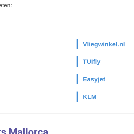
eten:
Vliegwinkel.nl
TUIfly
Easyjet
KLM
ts Mallorca