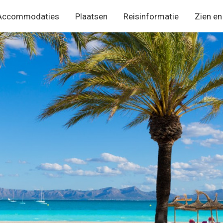
Accommodaties
Plaatsen
Reisinformatie
Zien en
oofdmenu
amos
allorca