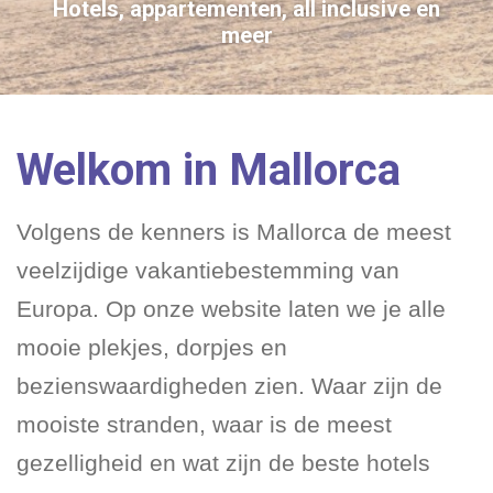
Hotels, appartementen, all inclusive en
meer
Playa de Palma
Weerbericht
Overige plaatsen
Welkom in Mallorca
Volgens de kenners is Mallorca de meest
veelzijdige vakantiebestemming van
Europa. Op onze website laten we je alle
mooie plekjes, dorpjes en
bezienswaardigheden zien. Waar zijn de
mooiste stranden, waar is de meest
gezelligheid en wat zijn de beste hotels