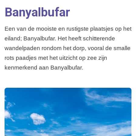
Banyalbufar
Playa de Palma
Weerbericht
Overige plaatsen
Een van de mooiste en rustigste plaatsjes op het
eiland; Banyalbufar. Het heeft schitterende
wandelpaden rondom het dorp, vooral de smalle
rots paadjes met het uitzicht op zee zijn
kenmerkend aan Banyalbufar.