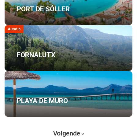
PORT DE SÓLLER
Autotip
FORNALUTX
PLAYA DE MURO
Volgende
Volgende ›
Paginering