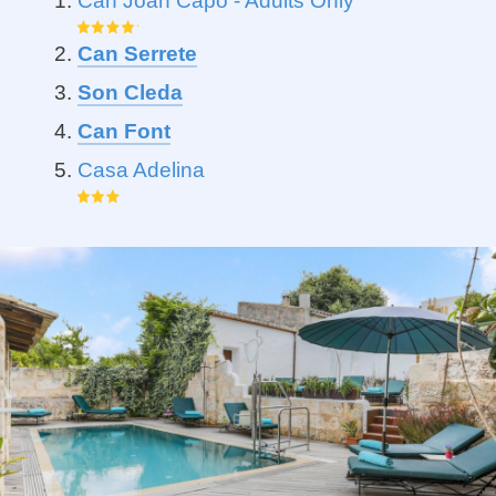
Can Joan Capo - Adults Only
Can Serrete
S
on Cleda
Can Font
Casa Adelina